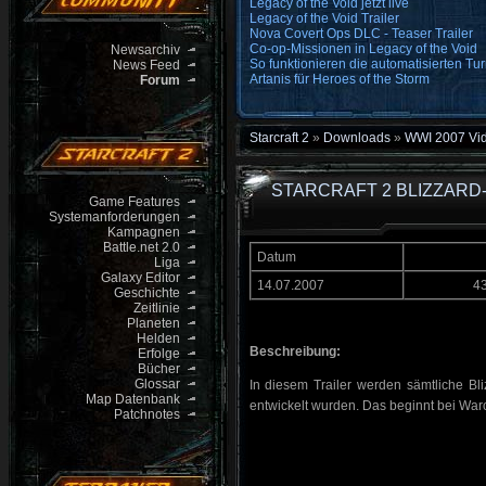
Legacy of the Void jetzt live
Legacy of the Void Trailer
Nova Covert Ops DLC - Teaser Trailer
Co-op-Missionen in Legacy of the Void
Newsarchiv
So funktionieren die automatisierten Tur
News Feed
Artanis für Heroes of the Storm
Forum
Starcraft 2
»
Downloads
»
WWI 2007 Vi
STARCRAFT 2 BLIZZARD
Game Features
Systemanforderungen
Kampagnen
Battle.net 2.0
Datum
Liga
Galaxy Editor
14.07.2007
4
Geschichte
Zeitlinie
Planeten
Helden
Beschreibung:
Erfolge
Bücher
Glossar
In diesem Trailer werden sämtliche Bl
Map Datenbank
entwic
k
elt wurden. Das beginnt bei Warc
Patchnotes